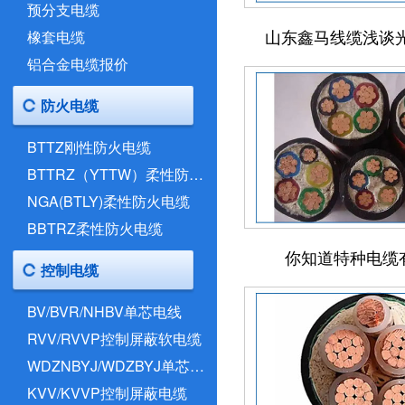
预分支电缆
山东鑫马线缆浅谈
橡套电缆
铝合金电缆报价
防火电缆
BTTZ刚性防火电缆
BTTRZ（YTTW）柔性防火电缆
NGA(BTLY)柔性防火电缆
BBTRZ柔性防火电缆
你知道特种电缆
控制电缆
BV/BVR/NHBV单芯电线
RVV/RVVP控制屏蔽软电缆
WDZNBYJ/WDZBYJ单芯电线
KVV/KVVP控制屏蔽电缆