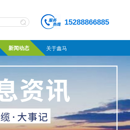
15288866885
新闻动态
关于鑫马